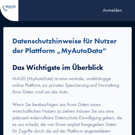
Anmelden
Datenschutzhinweise für Nutzer
der Plattform „MyAutoData“
Das Wichtigste im Überblick
MAUD (MyAutoData) ist eine neutrale, unabhängige
online Plattform zur privaten Speicherung und Verwaltung
Ihrer Daten rund um das Auto.
Wenn Sie beabsichtigen aus Ihren Daten einen
wirtschaftlichen Nutzen zu ziehen müssen Sie uns eine
jederzeit widerrufbare Datenschutz-Einwilligung geben, die
es uns erlaubt, die von Ihnen explizit freigegeben Daten
für Zugriffe durch die auf der Plattform angemeldeten