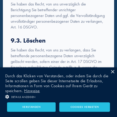
Sie haben das Recht, von uns unverzüglich die
Berichtigung Sie betreffender unrichtiger
personenbezogener Daten und ggf. die Vervollständigung
unvollständiger personenbezogener Daten zu verlangen,
Art. 16 DSGVO.
9.3. Löschen
Sie haben das Recht, von uns zu verlangen, dass Sie
betreffende personenbezogene Daten unverzüglich
gelöscht werden, sofern einer der in Art. 17 DSGVO im
Einzelnen aufgeführten Gründe zutrifft, z. B. wenn die
×
Daten für die verfolgten Zwecke nicht mehr benötigt
Durch das Klicken von Verstanden, oder indem Sie durch die
werden.
Seite scrollen geben Sie dieser Internetseite die Erlaubnis,
Informationen in Form von Cookies auf Ihrem Gerät zu
speichern.
Hinweise
9.4. Einschränkung der
DETAILS ANZEIGEN
Verarbeitung
VERSTANDEN
COOKIES VERBIETEN
Sie haben das Recht, von uns die Einschränkung der
Verarbeitung zu verlangen, wenn eine der in Art. 18