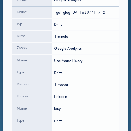
Google Analytics
Name
_gat_gtag_UA_162974117_2
Typ
Dritte
Dritte
1 minute
Zweck
Google Analytics
Name
UserMatchHistory
Type
Dritte
Duration
1 Monat
Purpose
LinkedIn
Name
lang
Type
Dritte